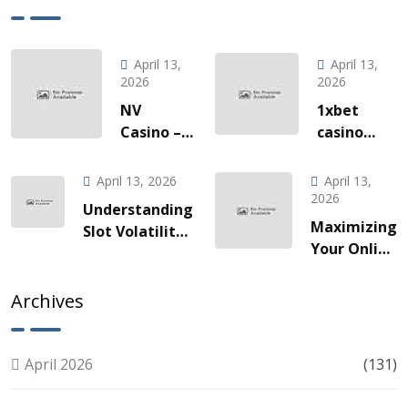
April 13,
April 13,
2026
2026
NV
1xbet
Casino –
casino
Quick‑Hit
l’invitation
Gaming
à une
April 13, 2026
April 13,
za Brze
odyssée
2026
Understanding
Vožnje
de gains
Maximizing
Slot Volatility:
Slotova i
fulgurants
Your Online
A Guide for
Live
Slots
Smart Players
Akcije
Experience:
Archives
Tips for
Smart Play
April 2026
(131)