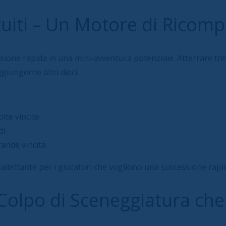
atuiti – Un Motore di Rico
sione rapida in una mini‑avventura potenziale. Atterrare tre 
giungerne altri dieci.
lte vincite.
i.
nde vincita.
 allettante per i giocatori che vogliono una successione rap
 Colpo di Sceneggiatura ch