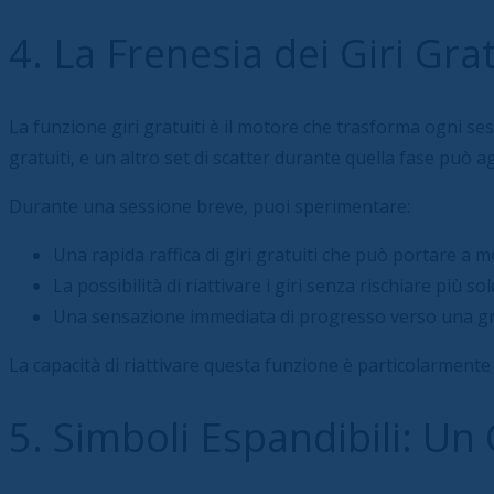
4. La Frenesia dei Giri Gr
La funzione giri gratuiti è il motore che trasforma ogni ses
gratuiti, e un altro set di scatter durante quella fase può ag
Durante una sessione breve, puoi sperimentare:
Una rapida raffica di giri gratuiti che può portare a mo
La possibilità di riattivare i giri senza rischiare più sold
Una sensazione immediata di progresso verso una gra
La capacità di riattivare questa funzione è particolarmente
5. Simboli Espandibili: Un