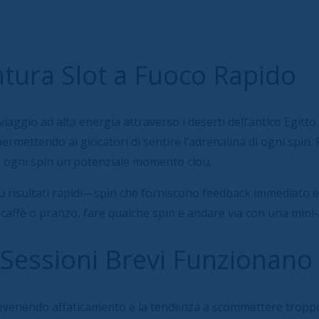
ntura Slot a Fuoco Rapido
viaggio ad alta energia attraverso i deserti dell’antico Egitto. 
ttendo ai giocatori di sentire l’adrenalina di ogni spin. Per 
no ogni spin un potenziale momento clou.
su risultati rapidi—spin che forniscono feedback immediato 
caffè o pranzo, fare qualche spin e andare via con una mini‑
e Sessioni Brevi Funzionano
evenendo affaticamento e la tendenza a scommettere troppo 