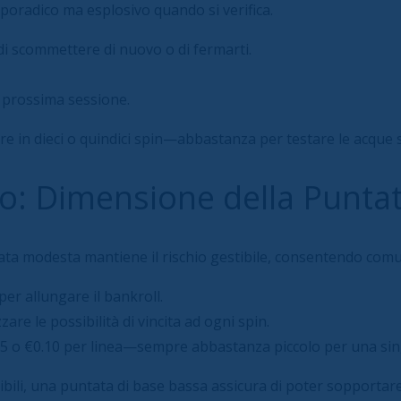
 sporadico ma esplosivo quando si verifica.
 di scommettere di nuovo o di fermarti.
a prossima sessione.
tere in dieci o quindici spin—abbastanza per testare le acq
ico: Dimensione della Punta
tata modesta mantiene il rischio gestibile, consentendo comun
r allungare il bankroll.
are le possibilità di vincita ad ogni spin.
05 o €0.10 per linea—sempre abbastanza piccolo per una sin
ibili, una puntata di base bassa assicura di poter sopportare 