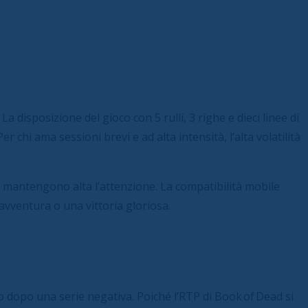
La disposizione del gioco con 5 rulli, 3 righe e dieci linee di
chi ama sessioni brevi e ad alta intensità, l’alta volatilità
e mantengono alta l’attenzione. La compatibilità mobile
avventura o una vittoria gloriosa.
dopo una serie negativa. Poiché l’RTP di Book of Dead si