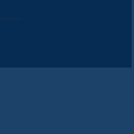
 Intensità