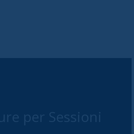
ure per Sessioni