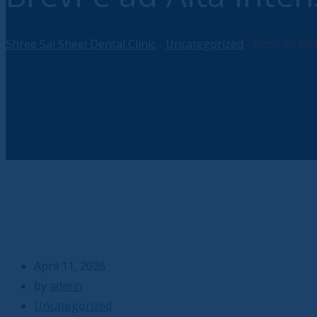
Shree Sai Sheel Dental Clinic
-
Uncategorized
-
Book of Dea
April 11, 2026
by
admin
Uncategorized