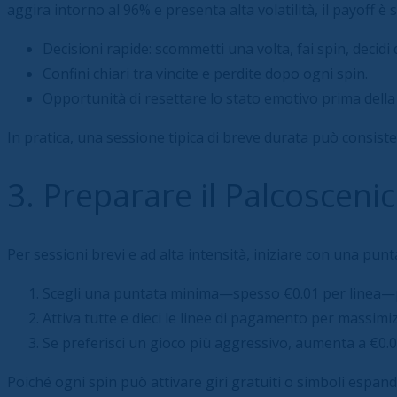
aggira intorno al 96% e presenta alta volatilità, il payoff è
Decisioni rapide: scommetti una volta, fai spin, decidi
Confini chiari tra vincite e perdite dopo ogni spin.
Opportunità di resettare lo stato emotivo prima dell
In pratica, una sessione tipica di breve durata può consis
3. Preparare il Palcoscen
Per sessioni brevi e ad alta intensità, iniziare con una pun
Scegli una puntata minima—spesso €0.01 per linea—pe
Attiva tutte e dieci le linee di pagamento per massimizz
Se preferisci un gioco più aggressivo, aumenta a €0.
Poiché ogni spin può attivare giri gratuiti o simboli espand