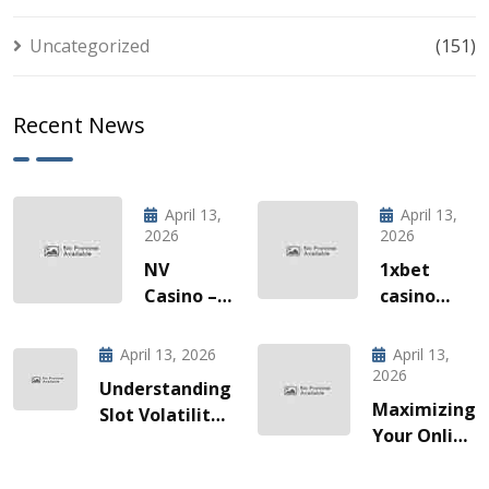
Uncategorized
(151)
Recent News
April 13,
April 13,
2026
2026
NV
1xbet
Casino –
casino
Quick‑Hit
l’invitation
Gaming
à une
April 13, 2026
April 13,
za Brze
odyssée
2026
Understanding
Vožnje
de gains
Maximizing
Slot Volatility:
Slotova i
fulgurants
Your Online
A Guide for
Live
Slots
Smart Players
Akcije
Experience: