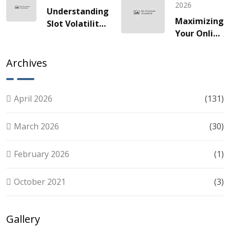
za Brze
odyssée
2026
Understanding
Vožnje
de gains
Maximizing
Slot Volatility:
Slotova i
fulgurants
Your Online
A Guide for
Live
Slots
Smart Players
Akcije
Experience:
Archives
Tips for
Smart Play
April 2026
(131)
March 2026
(30)
February 2026
(1)
October 2021
(3)
Gallery