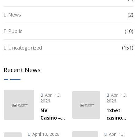
News
(2)
Public
(10)
Uncategorized
(151)
Recent News
April 13,
April 13,
2026
2026
NV
1xbet
Casino –
casino
Quick‑Hit
l’invitation
Gaming
à une
April 13, 2026
April 13,