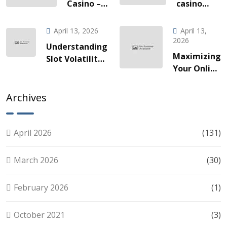
Casino –
casino
Quick‑Hit
l’invitation
Gaming
à une
April 13, 2026
April 13,
za Brze
odyssée
2026
Understanding
Vožnje
de gains
Maximizing
Slot Volatility:
Slotova i
fulgurants
Your Online
A Guide for
Live
Slots
Smart Players
Akcije
Experience:
Archives
Tips for
Smart Play
April 2026
(131)
March 2026
(30)
February 2026
(1)
October 2021
(3)