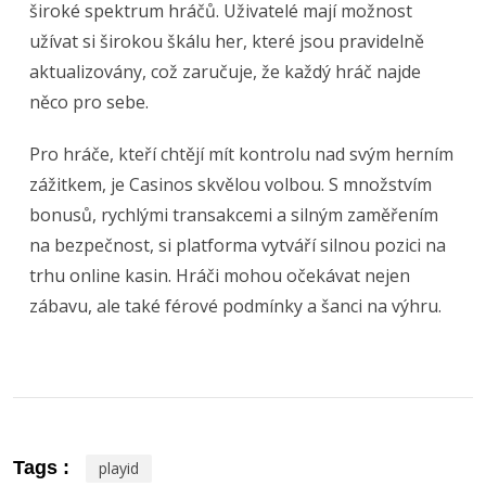
široké spektrum hráčů. Uživatelé mají možnost
užívat si širokou škálu her, které jsou pravidelně
aktualizovány, což zaručuje, že každý hráč najde
něco pro sebe.
Pro hráče, kteří chtějí mít kontrolu nad svým herním
zážitkem, je Casinos skvělou volbou. S množstvím
bonusů, rychlými transakcemi a silným zaměřením
na bezpečnost, si platforma vytváří silnou pozici na
trhu online kasin. Hráči mohou očekávat nejen
zábavu, ale také férové podmínky a šanci na výhru.
Tags :
playid