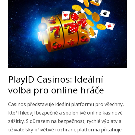
PlayID Casinos: Ideální
volba pro online hráče
Casinos představuje ideální platformu pro všechny,
kteří hledají bezpečné a spolehlivé online kasinové
zážitky. S důrazem na bezpečnost, rychlé výplaty a
uživatelsky přívětivé rozhraní, platforma přitahuje