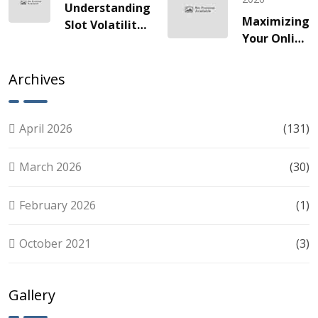
Understanding
Vožnje
de gains
Maximizing
Slot Volatility:
Slotova i
fulgurants
Your Online
A Guide for
Live
Slots
Smart Players
Akcije
Experience:
Archives
Tips for
Smart Play
April 2026
(131)
March 2026
(30)
February 2026
(1)
October 2021
(3)
Gallery