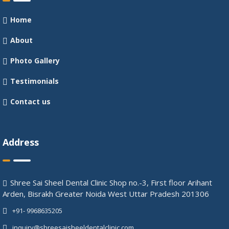
Home
About
Photo Gallery
Testimonials
Contact us
Address
Shree Sai Sheel Dental Clinic Shop no.-3, First floor Arihant
Arden, Bisrakh Greater Noida West Uttar Pradesh 201306
+91- 9968635205
inquiry@shreesaisheeldentalclinic.com