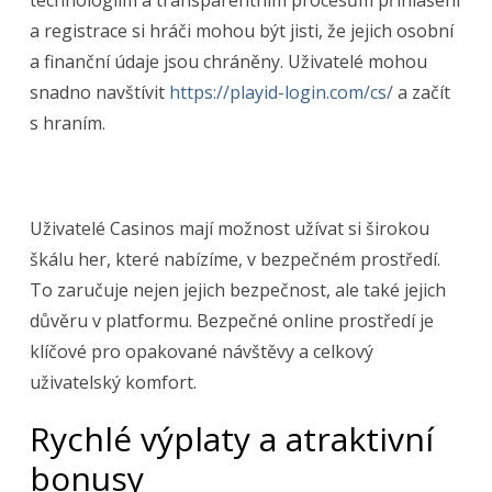
a registrace si hráči mohou být jisti, že jejich osobní
a finanční údaje jsou chráněny. Uživatelé mohou
snadno navštívit
https://playid-login.com/cs/
a začít
s hraním.
Uživatelé Casinos mají možnost užívat si širokou
škálu her, které nabízíme, v bezpečném prostředí.
To zaručuje nejen jejich bezpečnost, ale také jejich
důvěru v platformu. Bezpečné online prostředí je
klíčové pro opakované návštěvy a celkový
uživatelský komfort.
Rychlé výplaty a atraktivní
bonusy