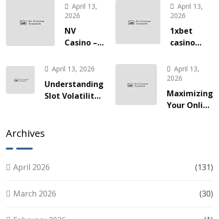
April 13,
April 13,
2026
2026
NV
1xbet
Casino –
casino
Quick‑Hit
l’invitation
Gaming
à une
April 13, 2026
April 13,
za Brze
odyssée
2026
Understanding
Vožnje
de gains
Maximizing
Slot Volatility:
Slotova i
fulgurants
Your Online
A Guide for
Live
Slots
Smart Players
Akcije
Experience:
Archives
Tips for
Smart Play
April 2026
(131)
March 2026
(30)