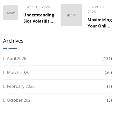
Gaming
à une
April 13, 2026
April 13,
za Brze
odyssée
2026
Understanding
Vožnje
de gains
Maximizing
Slot Volatility:
Slotova i
fulgurants
Your Online
A Guide for
Live
Slots
Smart Players
Akcije
Experience:
Archives
Tips for
Smart Play
April 2026
(131)
March 2026
(30)
February 2026
(1)
October 2021
(3)