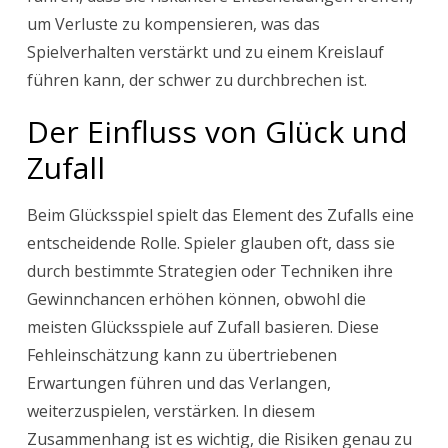
um Verluste zu kompensieren, was das
Spielverhalten verstärkt und zu einem Kreislauf
führen kann, der schwer zu durchbrechen ist.
Der Einfluss von Glück und
Zufall
Beim Glücksspiel spielt das Element des Zufalls eine
entscheidende Rolle. Spieler glauben oft, dass sie
durch bestimmte Strategien oder Techniken ihre
Gewinnchancen erhöhen können, obwohl die
meisten Glücksspiele auf Zufall basieren. Diese
Fehleinschätzung kann zu übertriebenen
Erwartungen führen und das Verlangen,
weiterzuspielen, verstärken. In diesem
Zusammenhang ist es wichtig, die Risiken genau zu