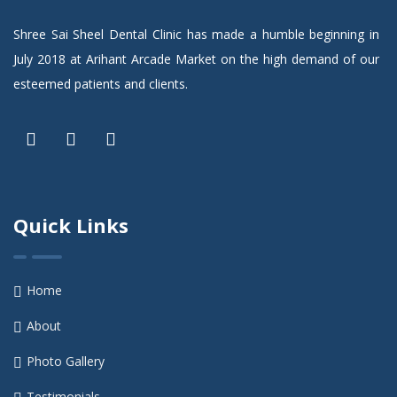
Shree Sai Sheel Dental Clinic has made a humble beginning in
July 2018 at Arihant Arcade Market on the high demand of our
esteemed patients and clients.
Quick Links
Home
About
Photo Gallery
Testimonials