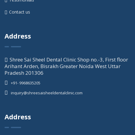
Contact us
Address
Shree Sai Sheel Dental Clinic Shop no.-3, First floor
Arihant Arden, Bisrakh Greater Noida West Uttar
Pradesh 201306
+91- 9968635205
inquiry@shreesaisheeldentalclinic.com
Address