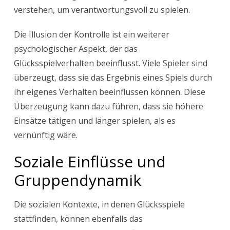
verstehen, um verantwortungsvoll zu spielen.
Die Illusion der Kontrolle ist ein weiterer
psychologischer Aspekt, der das
Glücksspielverhalten beeinflusst. Viele Spieler sind
überzeugt, dass sie das Ergebnis eines Spiels durch
ihr eigenes Verhalten beeinflussen können. Diese
Überzeugung kann dazu führen, dass sie höhere
Einsätze tätigen und länger spielen, als es
vernünftig wäre.
Soziale Einflüsse und
Gruppendynamik
Die sozialen Kontexte, in denen Glücksspiele
stattfinden, können ebenfalls das